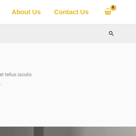
About Us
Contact Us
Search
t tellus iaculis
.