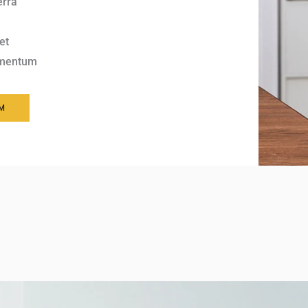
erra
et
ementum
M