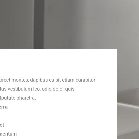
reet montes, dapibus eu sit etiam curabitur
tus vestibulum leo, odio dolor quis
putate pharetra.
erra
et
ementum