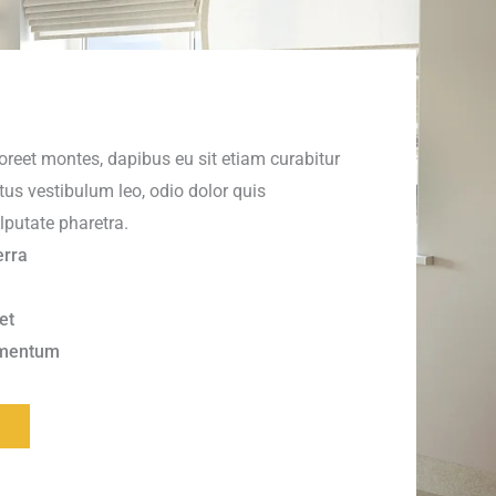
reet montes, dapibus eu sit etiam curabitur
tus vestibulum leo, odio dolor quis
putate pharetra.
erra
et
ementum