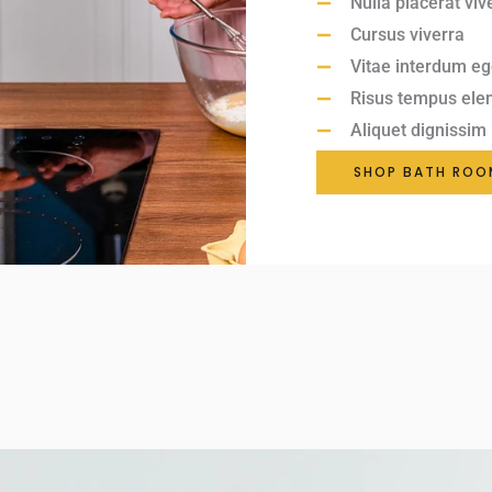
Nulla placerat viv
Cursus viverra
Vitae interdum eg
Risus tempus el
Aliquet dignissim
SHOP BATH ROO