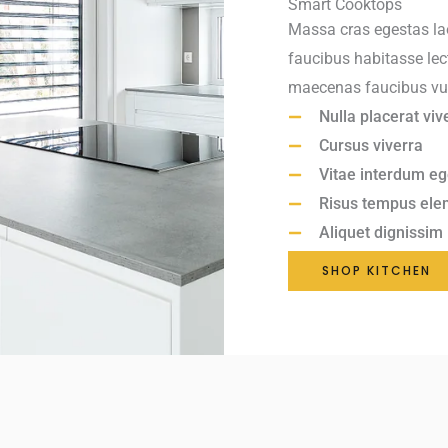
Smart Cooktops
Massa cras egestas lao
faucibus habitasse lec
maecenas faucibus vul
Nulla placerat viv
Cursus viverra
Vitae interdum eg
Risus tempus el
Aliquet dignissim
SHOP KITCHEN